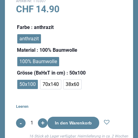
Artikel-Nr.
110307
CHF
14.90
Farbe
: anthrazit
anthrazit
Material
: 100% Baumwolle
100% Baumwolle
Grösse (BxHxT in cm)
: 50x100
50x100
70x140
38x60
Leeren
-
+
Chalet
In den Warenkorb
Frotteewäsche
16 Stück ab Lager verfügbar. Heimlieferung in ca.
2 Wochen
Menge