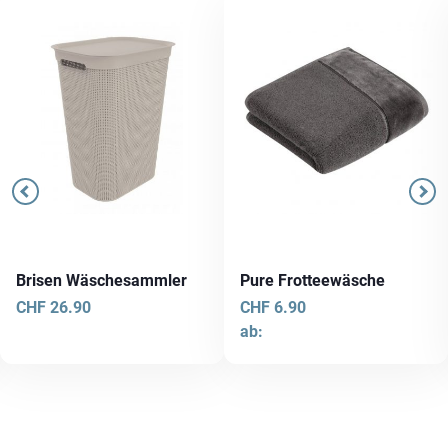
Brisen Wäschesammler
Pure Frotteewäsche
CHF
26.90
CHF
6.90
ab:
Dieses
Produkt
weist
mehrere