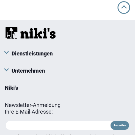
Varianten
auf.
Die
Optionen
können
auf
der
Dienstleistungen
Produktseite
gewählt
Unternehmen
werden
Niki's
Newsletter-Anmeldung
Ihre E-Mail-Adresse: