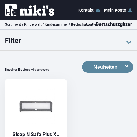
Kontakt
Mein Konto
Bettschutzgitter
Sortiment
/
Kinderwelt
/
Kinderzimmer
/ Bettschutzgitter
Filter
Farbe
grau
Einzelnes Ergebnis wird angezeigt
Preis
Preis:
CHF 40
–
CHF 50
Filter
Sleep N Safe Plus XL