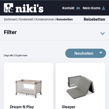
Kontakt
Mein Konto
Reisebetten
Sortiment
/
Kinderwelt
/
Kinderzimmer
/ Reisebetten
Filter
Farbe
grau
beige
Zeigt alle 2 Ergebnisse
Preis
Preis:
CHF 30
–
CHF 60
Filter
Dream N Play
Sleeper