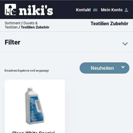
Kontakt
Mein Konto
Textilien Zubehör
Sortiment
/
Duvets &
Textilien
/ Textilien Zubehör
Filter
Farbe
weiss
Einzelnes Ergebnis wird angezeigt
Preis
Preis:
CHF 20
–
CHF 30
Filter