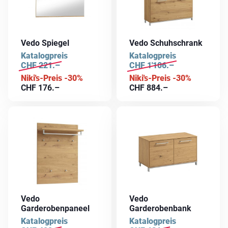
Vedo Spiegel
Vedo Schuhschrank
Katalogpreis
Katalogpreis
CHF
221.–
CHF
1'106.–
Niki's-Preis -30%
Niki's-Preis -30%
CHF
176.–
CHF
884.–
Vedo
Vedo
Garderobenpaneel
Garderobenbank
Katalogpreis
Katalogpreis