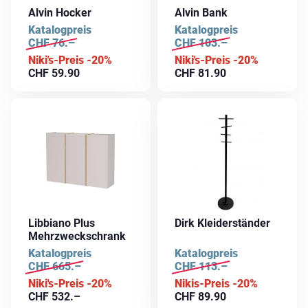
Alvin Hocker
Alvin Bank
Katalogpreis
Katalogpreis
CHF
76.–
CHF
103.–
Niki's-Preis -20%
Niki's-Preis -20%
CHF
59.90
CHF
81.90
Libbiano Plus
Dirk Kleiderständer
Mehrzweckschrank
Katalogpreis
Katalogpreis
CHF
665.–
CHF
113.–
Niki's-Preis -20%
Nikis-Preis -20%
CHF
532.–
CHF
89.90