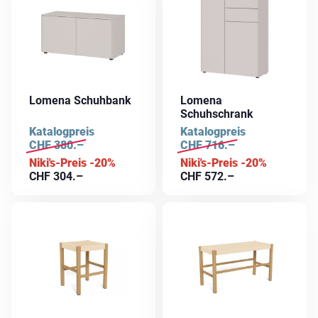
Lomena Schuhbank
Lomena
Schuhschrank
Katalogpreis
Katalogpreis
CHF
380.–
CHF
716.–
Niki's-Preis -20%
Niki's-Preis -20%
CHF
304.–
CHF
572.–