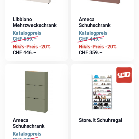
Libbiano
Ameca
Mehrzweckschrank
Schuhschrank
Katalogpreis
Katalogpreis
CHF
559.–
CHF
449.–
Niki's-Preis -20%
Niki's-Preis -20%
CHF
446.–
CHF
359.–
Ameca
Store.It Schuhregal
Schuhschrank
Katalogpreis