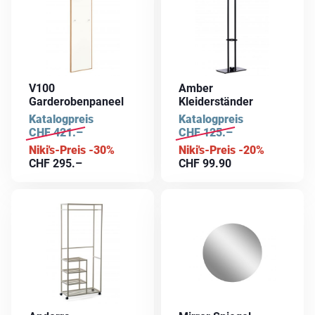
V100
Amber
Garderobenpaneel
Kleiderständer
Katalogpreis
Katalogpreis
CHF
421.–
CHF
125.–
Niki's-Preis -30%
Niki's-Preis -20%
CHF
295.–
CHF
99.90