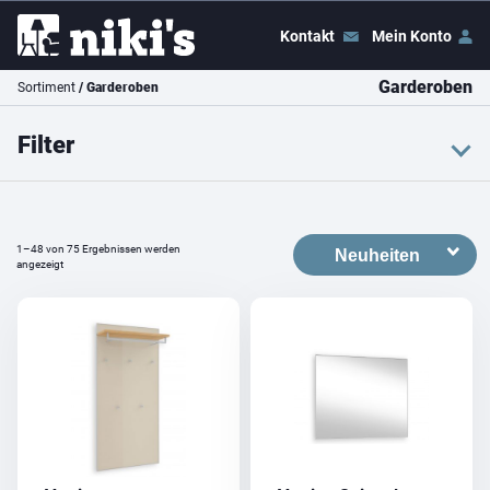
Kontakt
Mein Konto
Garderoben
Sortiment
/ Garderoben
Filter
Farbe
weiss
schwarz
braun
1–48 von 75 Ergebnissen werden
grau
grün
rot
angezeigt
naturfarben
beige
transparent
Preis
Preis:
CHF 10
–
CHF 920
Filter