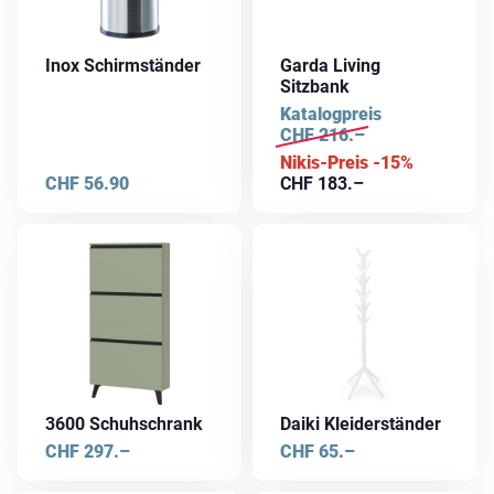
Inox Schirmständer
Garda Living
Sitzbank
Katalogpreis
CHF
216.–
Nikis-Preis -15%
CHF
56.90
CHF
183.–
3600 Schuhschrank
Daiki Kleiderständer
CHF
297.–
CHF
65.–