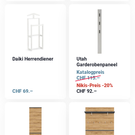
Daiki Herrendiener
Utah
Garderobenpaneel
Katalogpreis
CHF
115.–
Nikis-Preis -20%
CHF
69.–
CHF
92.–