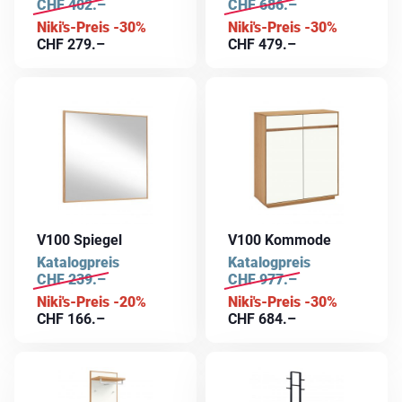
CHF
402.–
CHF
686.–
Niki's-Preis -30%
Niki's-Preis -30%
CHF
279.–
CHF
479.–
V100 Spiegel
V100 Kommode
Katalogpreis
Katalogpreis
CHF
239.–
CHF
977.–
Niki's-Preis -20%
Niki's-Preis -30%
CHF
166.–
CHF
684.–