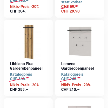
CHF
380.–
statt vorher
Niki's-Preis -20%
CHF
59.–
CHF
304.–
CHF
29.90
Libbiano Plus
Lomena
Garderobenpaneel
Garderobenpaneel
Katalogpreis
Katalogpreis
CHF
360.–
CHF
263.–
Niki's-Preis -20%
Niki's-Preis -20%
CHF
288.–
CHF
210.–