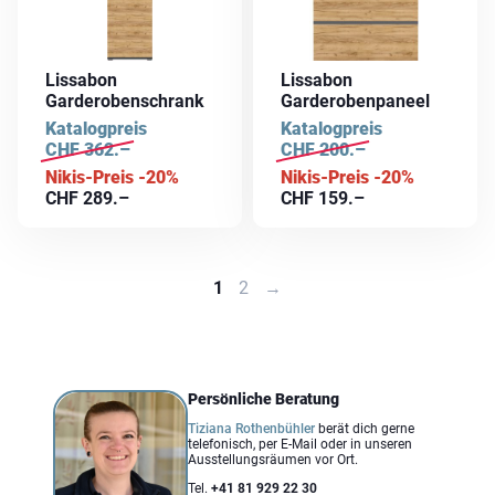
Lissabon
Lissabon
Garderobenschrank
Garderobenpaneel
Katalogpreis
Katalogpreis
CHF
362.–
CHF
200.–
Nikis-Preis -20%
Nikis-Preis -20%
CHF
289.–
CHF
159.–
1
2
→
Persönliche Beratung
Tiziana Rothenbühler
berät dich gerne
telefonisch, per E-Mail oder in unseren
Ausstellungsräumen vor Ort.
Tel.
+41 81 929 22 30