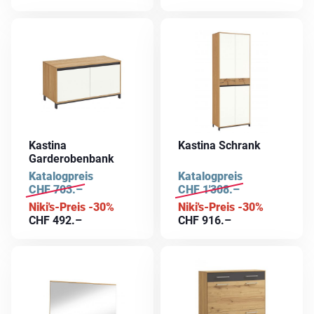
Kastina
Kastina Schrank
Garderobenbank
Katalogpreis
Katalogpreis
CHF
703.–
CHF
1'308.–
Niki's-Preis -30%
Niki's-Preis -30%
CHF
492.–
CHF
916.–