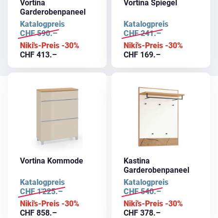
Vortina
Vortina Spiegel
Garderobenpaneel
Katalogpreis
Katalogpreis
CHF
590.–
CHF
241.–
Niki's-Preis -30%
Niki's-Preis -30%
CHF
413.–
CHF
169.–
Vortina Kommode
Kastina
Garderobenpaneel
Katalogpreis
Katalogpreis
CHF
1'225.–
CHF
540.–
Niki's-Preis -30%
Niki's-Preis -30%
CHF
858.–
CHF
378.–