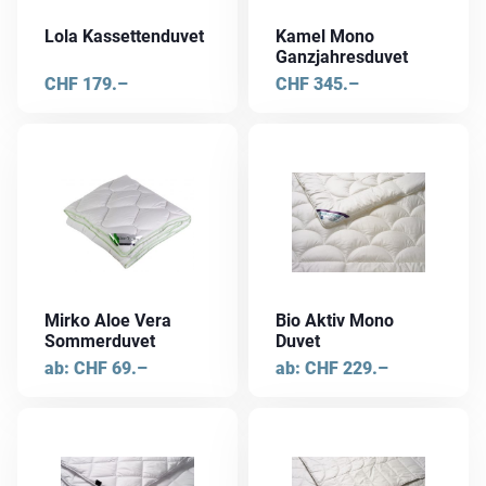
Lola Kassettenduvet
Kamel Mono
Ganzjahresduvet
CHF
179.–
CHF
345.–
Dieses
Dieses
Produkt
Produkt
weist
weist
mehrere
mehrere
Varianten
Varianten
auf.
auf.
Die
Die
Mirko Aloe Vera
Bio Aktiv Mono
Optionen
Optionen
Sommerduvet
Duvet
können
können
ab:
CHF
69.–
ab:
CHF
229.–
auf
auf
der
der
Dieses
Produktseite
Produktseite
Produkt
gewählt
gewählt