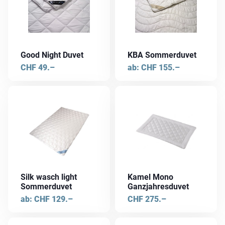
weist
werden
werden
mehrere
Varianten
auf.
Die
Good Night Duvet
KBA Sommerduvet
Optionen
CHF
49.–
ab:
CHF
155.–
können
auf
der
Dieses
Produktseite
Produkt
gewählt
weist
werden
mehrere
Varianten
auf.
Die
Silk wasch light
Kamel Mono
Optionen
Sommerduvet
Ganzjahresduvet
können
ab:
CHF
129.–
CHF
275.–
auf
der