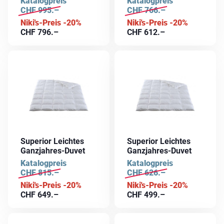
Katalogpreis
Katalogpreis
CHF
995.–
CHF
766.–
Niki's-Preis -20%
Niki's-Preis -20%
CHF
796.–
CHF
612.–
Superior Leichtes
Superior Leichtes
Ganzjahres-Duvet
Ganzjahres-Duvet
Katalogpreis
Katalogpreis
CHF
815.–
CHF
626.–
Niki's-Preis -20%
Niki's-Preis -20%
CHF
649.–
CHF
499.–