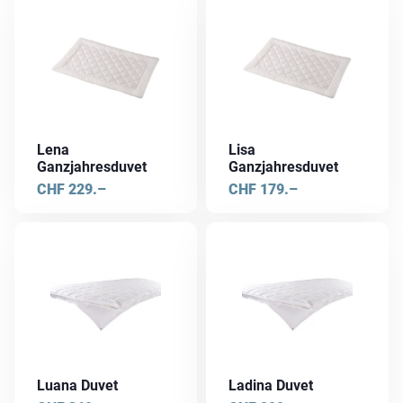
Produktseite
gewählt
werden
Lena
Lisa
Ganzjahresduvet
Ganzjahresduvet
CHF
229.–
CHF
179.–
Luana Duvet
Ladina Duvet