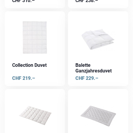
CHF
310.–
CHF
238.–
Collection Duvet
Balette
Ganzjahresduvet
CHF
219.–
CHF
229.–