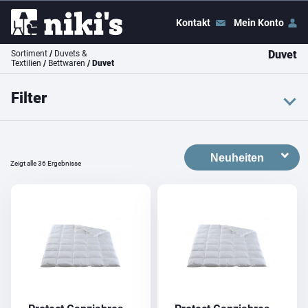
Kontakt
Mein Konto
Duvet
Sortiment
/
Duvets &
Textilien
/
Bettwaren
/ Duvet
Filter
Farbe
weiss
Zeigt alle 36 Ergebnisse
Preis
Preis:
CHF 40
–
CHF 800
Filter