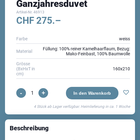
Ganzjahresduvet
Artikel-Nr.
46913
CHF
275.–
Farbe
weiss
Füllung: 100% reiner Kamelhaarflaum, Bezug:
Material
Mako-Feinbast, 100% Baumwolle
Grösse
(BxHxT in
160x210
cm)
-
+
Kamel
In den Warenkorb
Mono
4 Stück ab Lager verfügbar. Heimlieferung in ca.
1 Woche
Ganzjahresduvet
Menge
Beschreibung