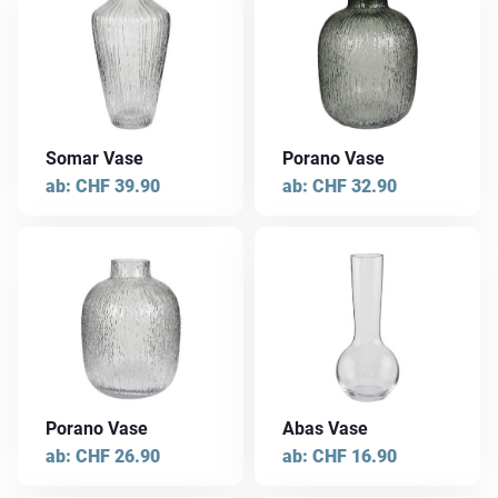
Produktseite
Produktseite
Produkt
Produkt
gewählt
gewählt
weist
weist
werden
werden
mehrere
mehrere
Varianten
Varianten
auf.
auf.
Die
Die
Somar Vase
Porano Vase
Optionen
Optionen
ab:
CHF
39.90
ab:
CHF
32.90
können
können
auf
auf
der
der
Dieses
Dieses
Produktseite
Produktseite
Produkt
Produkt
gewählt
gewählt
weist
weist
werden
werden
mehrere
mehrere
Varianten
Varianten
auf.
auf.
Die
Die
Porano Vase
Abas Vase
Optionen
Optionen
ab:
CHF
26.90
ab:
CHF
16.90
können
können
auf
auf