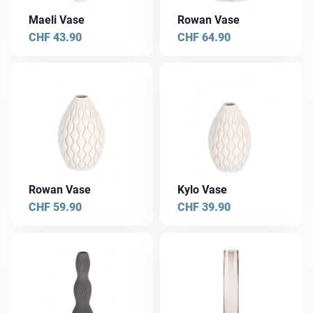
Maeli Vase
Rowan Vase
CHF
43.90
CHF
64.90
Rowan Vase
Kylo Vase
CHF
59.90
CHF
39.90
Dieses
Produkt
weist
mehrere