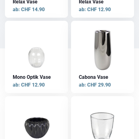
Relax Vase
Relax Vase
Optionen
Optionen
ab:
CHF
14.90
ab:
CHF
12.90
können
können
auf
auf
der
der
Dieses
Dieses
Produktseite
Produktseite
Produkt
Produkt
gewählt
gewählt
weist
weist
werden
werden
mehrere
mehrere
Varianten
Varianten
auf.
auf.
Die
Die
Mono Optik Vase
Cabona Vase
Optionen
Optionen
ab:
CHF
12.90
ab:
CHF
29.90
können
können
auf
auf
der
der
Dieses
Dieses
Produktseite
Produktseite
Produkt
Produkt
gewählt
gewählt
weist
weist
werden
werden
mehrere
mehrere
Varianten
Varianten