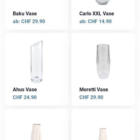
auf.
auf.
Die
Die
Baku Vase
Carlo XXL Vase
Optionen
Optionen
ab:
CHF
29.90
ab:
CHF
14.90
können
können
auf
auf
der
der
Produktseite
Produktseite
gewählt
gewählt
werden
werden
Ahus Vase
Moretti Vase
CHF
24.90
CHF
29.90