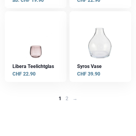
ab:
CHF
19.90
CHF
22.90
können
auf
der
Produktseite
gewählt
werden
Libera Teelichtglas
Syros Vase
CHF
22.90
CHF
39.90
1
2
→