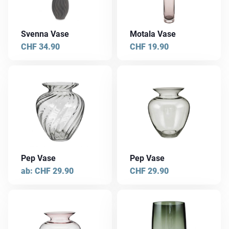
Varianten
auf.
Die
Svenna Vase
Motala Vase
Optionen
CHF
34.90
CHF
19.90
können
auf
der
Dieses
Dieses
Produktseite
Produkt
Produkt
gewählt
weist
weist
werden
mehrere
mehrere
Varianten
Varianten
auf.
auf.
Die
Die
Pep Vase
Pep Vase
Optionen
Optionen
ab:
CHF
29.90
CHF
29.90
können
können
auf
auf
der
der
Dieses
Dieses
Produktseite
Produktseite
Produkt
Produkt
gewählt
gewählt
weist
weist