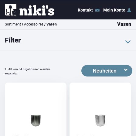
Kontakt
Mein Konto
Vasen
Sortiment
/
Accessoires
/ Vasen
Filter
Farbe
weiss
schwarz
grau
1–48 von 54 Ergebnissen werden
beige
pink
transparent
angezeigt
Dieses
Dieses
Preis
Produkt
Produkt
weist
weist
Preis:
CHF 10
–
CHF 70
mehrere
mehrere
Filter
Varianten
Varianten
auf.
auf.
Die
Die