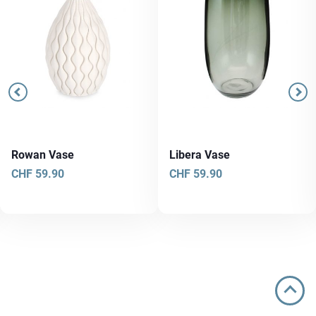
Rowan Vase
Libera Vase
CHF
59.90
CHF
59.90
Dieses
Produkt
weist
mehrere
Varianten
auf.
Die