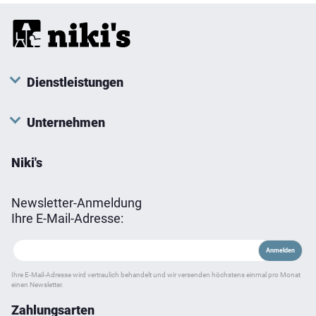
Optionen
können
auf
der
Produktseite
Dienstleistungen
gewählt
werden
Unternehmen
Niki's
Newsletter-Anmeldung
Ihre E-Mail-Adresse:
Ihre E-Mail-Adresse wird vertraulich behandelt und wir versenden höchstens einmal pro Monat
einen Newsletter.
Zahlungsarten