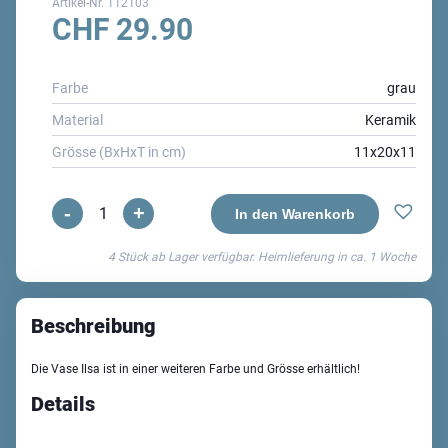
Artikel-Nr.
112103
CHF
29.90
Farbe
grau
Material
Keramik
Grösse (BxHxT in cm)
11x20x11
-
+
Ilsa
In den Warenkorb
Vase
4 Stück ab Lager verfügbar. Heimlieferung in ca.
1 Woche
Menge
Beschreibung
Die Vase Ilsa ist in einer weiteren Farbe und Grösse erhältlich!
Details