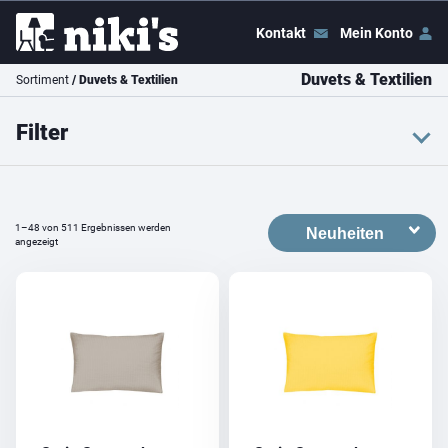
Kontakt
Mein Konto
Duvets & Textilien
Sortiment
/ Duvets & Textilien
Filter
Farbe
weiss
schwarz
blau
1–48 von 511 Ergebnissen werden
braun
grau
grün
angezeigt
rot
gelb
naturfarben
beige
orange
violet
Dieses
Dieses
Produkt
Produkt
pink
multicolour
weist
weist
mehrere
mehrere
Preis
Varianten
Varianten
auf.
auf.
Preis:
CHF 10
–
CHF 800
Die
Die