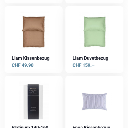
Liam Kissenbezug
Liam Duvetbezug
CHF
49.90
CHF
159.–
Dieses
Dieses
Produkt
Produkt
weist
weist
mehrere
mehrere
Varianten
Varianten
auf.
auf.
Die
Die
Platinum 140-160
Enea Kissenbezug