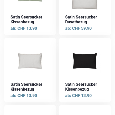
Varianten
Varianten
auf.
auf.
Die
Die
Satin Seersucker
Satin Seersucker
Optionen
Optionen
Kissenbezug
Duvetbezug
können
können
ab:
CHF
13.90
ab:
CHF
59.90
auf
auf
der
der
Dieses
Dieses
Produktseite
Produktseite
Produkt
Produkt
gewählt
gewählt
weist
weist
werden
werden
mehrere
mehrere
Varianten
Varianten
auf.
auf.
Die
Die
Satin Seersucker
Satin Seersucker
Optionen
Optionen
Kissenbezug
Kissenbezug
können
können
ab:
CHF
13.90
ab:
CHF
13.90
auf
auf
der
der
Dieses
Dieses
Produktseite
Produktseite