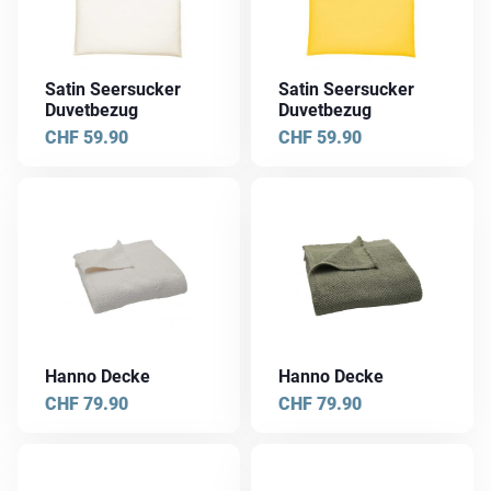
Varianten
Varianten
auf.
auf.
Die
Die
Satin Seersucker
Satin Seersucker
Optionen
Optionen
Duvetbezug
Duvetbezug
können
können
CHF
59.90
CHF
59.90
auf
auf
der
der
Produktseite
Produktseite
gewählt
gewählt
werden
werden
Hanno Decke
Hanno Decke
CHF
79.90
CHF
79.90