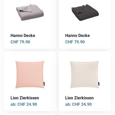
Hanno Decke
Hanno Decke
CHF
79.90
CHF
79.90
Dieses
Dieses
Produkt
Produkt
weist
weist
mehrere
mehrere
Varianten
Varianten
auf.
auf.
Die
Die
Lion Zierkissen
Lion Zierkissen
Optionen
Optionen
ab:
CHF
24.90
ab:
CHF
24.90
können
können
auf
auf