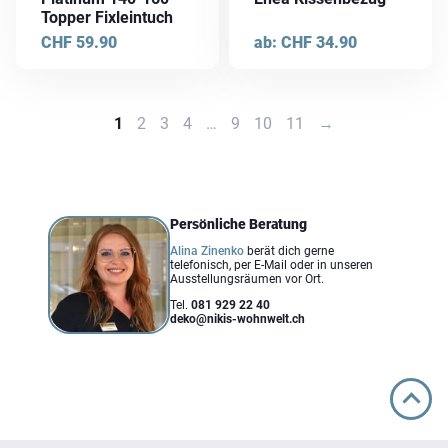
Optionen
Optionen
Topper Fixleintuch
können
können
CHF
59.90
ab:
CHF
34.90
auf
auf
der
der
Produktseite
Produktseite
1
2
3
4
…
9
10
11
→
gewählt
gewählt
werden
werden
Persönliche Beratung
Alina Zinenko
berät dich gerne
telefonisch, per E-Mail oder in unseren
Ausstellungsräumen vor Ort.
Tel.
081 929 22 40
deko@nikis-wohnwelt.ch