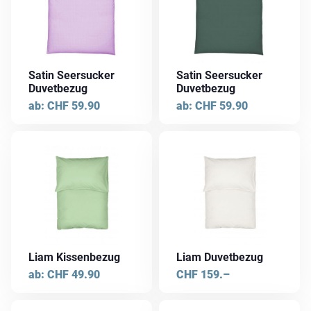
weist
weist
werden
werden
mehrere
mehrere
Varianten
Varianten
auf.
auf.
Die
Die
Satin Seersucker
Satin Seersucker
Optionen
Optionen
Duvetbezug
Duvetbezug
können
können
ab:
CHF
59.90
ab:
CHF
59.90
auf
auf
der
der
Dieses
Produktseite
Produktseite
Produkt
gewählt
gewählt
weist
werden
werden
mehrere
Varianten
auf.
Die
Liam Kissenbezug
Liam Duvetbezug
Optionen
ab:
CHF
49.90
CHF
159.–
können
auf