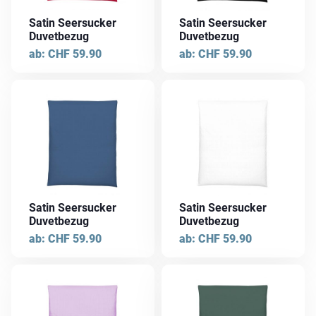
Die
Die
Satin Seersucker
Satin Seersucker
Optionen
Optionen
Duvetbezug
Duvetbezug
können
können
ab:
CHF
59.90
ab:
CHF
59.90
auf
auf
der
der
Dieses
Dieses
Produktseite
Produktseite
Produkt
Produkt
gewählt
gewählt
weist
weist
werden
werden
mehrere
mehrere
Varianten
Varianten
auf.
auf.
Die
Die
Satin Seersucker
Satin Seersucker
Optionen
Optionen
Duvetbezug
Duvetbezug
können
können
ab:
CHF
59.90
ab:
CHF
59.90
auf
auf
der
der
Dieses
Dieses
Produktseite
Produktseite
Produkt
Produkt
gewählt
gewählt