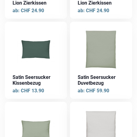
Lion Zierkissen
Lion Zierkissen
Optionen
Optionen
ab:
CHF
24.90
ab:
CHF
24.90
können
können
auf
auf
der
der
Dieses
Dieses
Produktseite
Produktseite
Produkt
Produkt
gewählt
gewählt
weist
weist
werden
werden
mehrere
mehrere
Varianten
Varianten
auf.
auf.
Die
Die
Satin Seersucker
Satin Seersucker
Optionen
Optionen
Kissenbezug
Duvetbezug
können
können
ab:
CHF
13.90
ab:
CHF
59.90
auf
auf
der
der
Dieses
Dieses
Produktseite
Produktseite
Produkt
Produkt
gewählt
gewählt
weist
weist
werden
werden
mehrere
mehrere