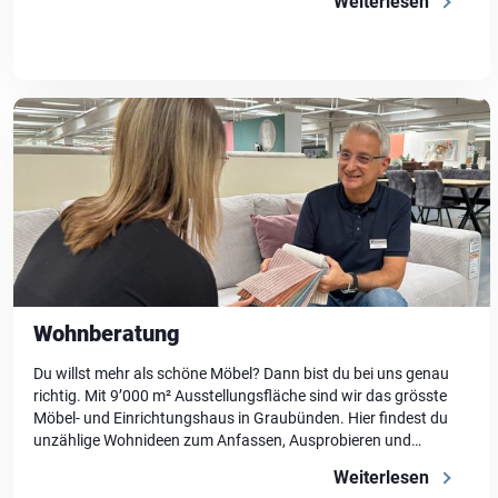
Weiterlesen
Familienmomente, Feierabende und alles dazwischen. Vom
Kinderlachen im Wohnzimmer bis zum […]
Wohnberatung
Du willst mehr als schöne Möbel? Dann bist du bei uns genau
richtig. Mit 9’000 m² Ausstellungsfläche sind wir das grösste
Möbel- und Einrichtungshaus in Graubünden. Hier findest du
unzählige Wohnideen zum Anfassen, Ausprobieren und
Inspirieren lassen. Von modernen Wohnwelten bis zu
Weiterlesen
zeitlosen Klassikern – hier bekommst du nicht nur Auswahl,