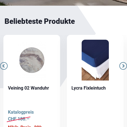
Beliebteste Produkte
Dieses
Produkt
weist
mehrere
Varianten
auf.
Die
Optionen
Veining 02 Wanduhr
Lycra Fixleintuch
können
auf
der
Katalogpreis
Produktseite
CHF
188.–
gewählt
werden