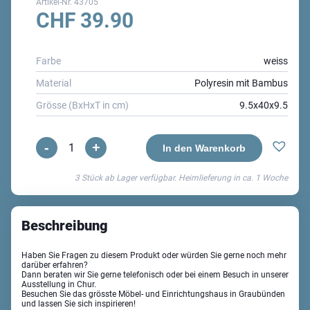
Artikel-Nr.
43705
CHF
39.90
Farbe
weiss
Material
Polyresin mit Bambus
Grösse (BxHxT in cm)
9.5x40x9.5
-
+
Kyoto
In den Warenkorb
WC-
3 Stück ab Lager verfügbar. Heimlieferung in ca.
1 Woche
Bürstenhalter
Menge
Beschreibung
Haben Sie Fragen zu diesem Produkt oder würden Sie gerne noch mehr
darüber erfahren?
Dann beraten wir Sie gerne telefonisch oder bei einem Besuch in unserer
Ausstellung in Chur.
Besuchen Sie das grösste Möbel- und Einrichtungshaus in Graubünden
und lassen Sie sich inspirieren!