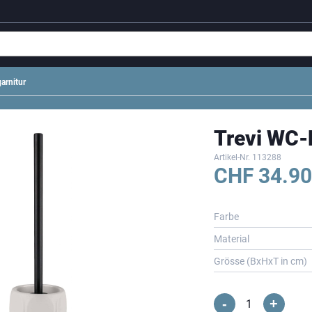
arnitur
Trevi WC-
Artikel-Nr.
113288
CHF
34.90
Farbe
Material
Grösse (BxHxT in cm)
-
+
Trevi