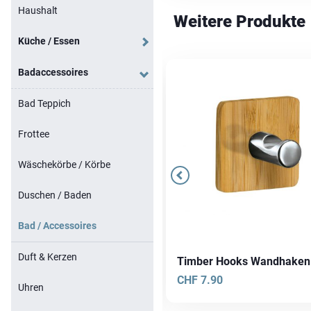
Haushalt
Weitere Produkte
Küche / Essen
Badaccessoires
Bad Teppich
Frottee
Wäschekörbe / Körbe
Duschen / Baden
Bad / Accessoires
Duft & Kerzen
hara Seifenspender
Timber Hooks Wandhaken
F
17.90
CHF
7.90
Uhren