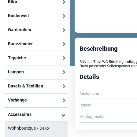
Büro
Kinderwelt
Garderoben
Badezimmer
Beschreibung
Teppiche
Stilvolle Trevi WC-Bürstengarnitur
Dazu passender Seifenspender und
Lampen
Details
Duvets & Textilien
Ausführung
Vorhänge
Pakete
Accessoires
Montagezustand
Wohnboutique / Deko