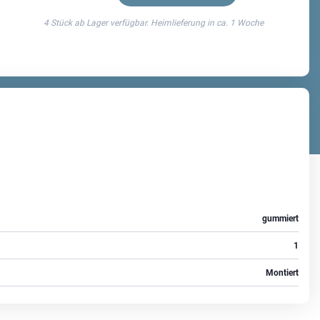
4 Stück ab Lager verfügbar. Heimlieferung in ca.
1 Woche
gummiert
1
Montiert