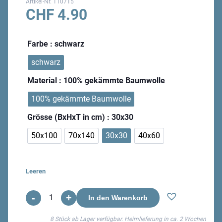
Artikel-Nr.
110715
CHF
4.90
Farbe
: schwarz
schwarz
Material
: 100% gekämmte Baumwolle
100% gekämmte Baumwolle
Grösse (BxHxT in cm)
: 30x30
50x100
70x140
30x30
40x60
Leeren
-
+
Algarve
In den Warenkorb
Frotteewäsche
8 Stück ab Lager verfügbar. Heimlieferung in ca.
2 Wochen
Menge