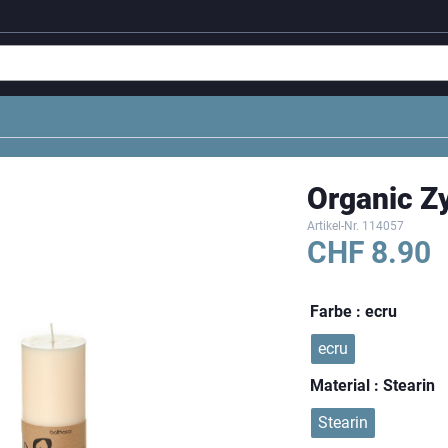
Organic Z
Artikel-Nr.
114057
CHF
8.90
Farbe
: ecru
ecru
Material
: Stearin
Stearin