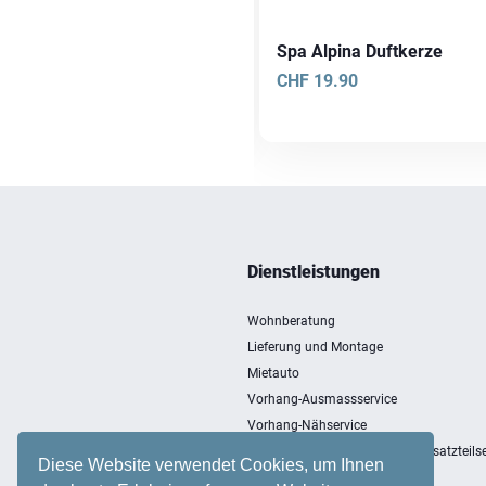
a Alpina Ätherisches Öl
Spa Alpina Duftkerze
F
18.90
CHF
19.90
Dienstleistungen
Wohnberatung
Lieferung und Montage
Mietauto
Vorhang-Ausmassservice
Vorhang-Nähservice
Entsorgung, Einlagerung und Ersatzteilse
Diese Website verwendet Cookies, um Ihnen