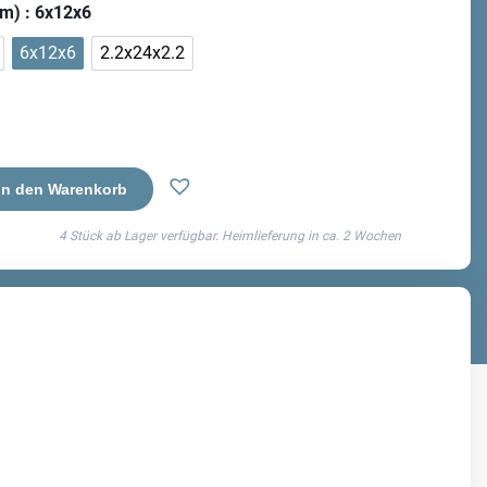
cm)
: 6x12x6
6x12x6
2.2x24x2.2
In den Warenkorb
4 Stück ab Lager verfügbar. Heimlieferung in ca.
2 Wochen