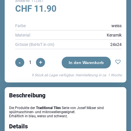
Artikel-Nr.
112361
CHF
11.90
Farbe
weiss
Material
Keramik
Grösse (BxHxT in cm)
24x24
-
+
Traditional
In den Warenkorb
Tiles
9 Stück ab Lager verfügbar. Heimlieferung in ca.
1 Woche
Schüssel
Menge
Beschreibung
Die Produkte der
Traditional Tiles
Serie von Josef Mäser sind
spülmaschinen- und mikrowellengeeignet.
Erhältlich in blau, weiss und schwarz.
Details