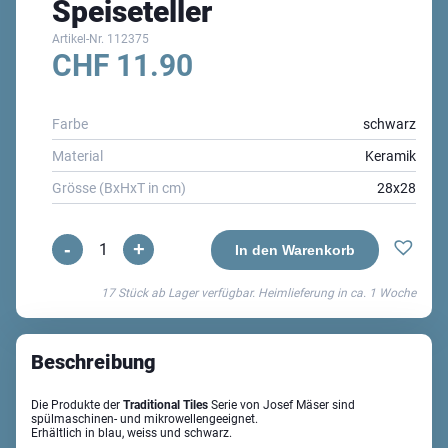
Speiseteller
Artikel-Nr.
112375
CHF
11.90
Farbe
schwarz
Material
Keramik
Grösse (BxHxT in cm)
28x28
-
+
Traditional
In den Warenkorb
Tiles
17 Stück ab Lager verfügbar. Heimlieferung in ca.
1 Woche
UNO
Speiseteller
Menge
Beschreibung
Die Produkte der
Traditional Tiles
Serie von Josef Mäser sind
spülmaschinen- und mikrowellengeeignet.
Erhältlich in blau, weiss und schwarz.