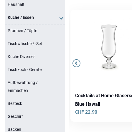
Haushalt
Küche / Essen
Pfannen / Töpfe
Tischwäsche / -Set
Küche Diverses
Tischkoch - Geräte
Aufbewahrung /
Einmachen
ller Kork Untersetzer Rund
Cocktails at Home Gläsers
Besteck
5 cm
Blue Hawaii
F
3.90
CHF
22.90
Geschirr
Backen