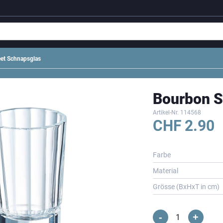
et Schnapsglas
Bourbon S
Artikel-Nr.
114568
CHF
2.90
Farbe
Material
Grösse (BxHxT in cm)
-
+
Bourbon