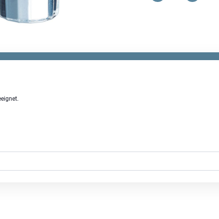
Street
Schnapsglas
Menge
eignet.