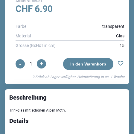
Artikel-Nr.
55081
CHF
6.90
Farbe
transparent
Material
Glas
Grösse (BxHxT in cm)
15
-
+
CUT
In den Warenkorb
Glas
9 Stück ab Lager verfügbar. Heimlieferung in ca.
1 Woche
Alpen
Menge
Beschreibung
Trinkglas mit schönen Alpen Motiv.
Details