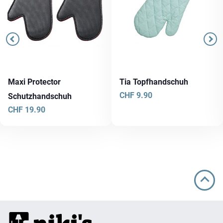
Maxi Protector
Tia Topfhandschuh
CHF
9.90
Schutzhandschuh
CHF
19.90
Dieses
Produkt
weist
mehrere
Varianten
auf.
Die
Optionen