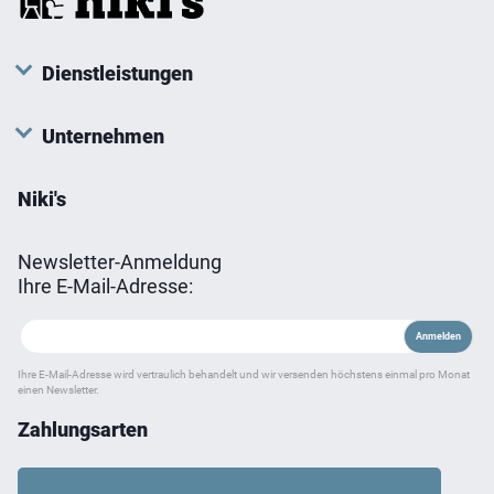
können
auf
der
Dienstleistungen
Produktseite
gewählt
Unternehmen
werden
Niki's
Newsletter-Anmeldung
Ihre E-Mail-Adresse:
Ihre E-Mail-Adresse wird vertraulich behandelt und wir versenden höchstens einmal pro Monat
einen Newsletter.
Zahlungsarten