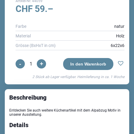
Artikel-Nr.
44059
CHF
59.–
Farbe
natur
Material
Holz
Grösse (BxHxT in cm)
6x22x6
-
+
Alpes
In den Warenkorb
Pfeffermühle
2 Stück ab Lager verfügbar. Heimlieferung in ca.
1 Woche
Menge
Beschreibung
Entdecken Sie auch weitere Küchenartikel mit dem Alpabzug Motiv in
unserer Ausstellung.
Details