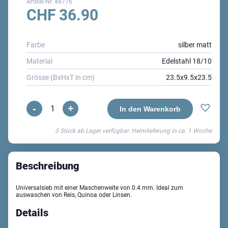
Artikel-Nr.
48776
CHF
36.90
Farbe
silber matt
Material
Edelstahl 18/10
Grösse (BxHxT in cm)
23.5x9.5x23.5
-
+
Ares
In den Warenkorb
Universalsieb
3 Stück ab Lager verfügbar. Heimlieferung in ca.
1 Woche
Menge
Beschreibung
Universalsieb mit einer Maschenweite von 0.4 mm. Ideal zum
auswaschen von Reis, Quinoa oder Linsen.
Details