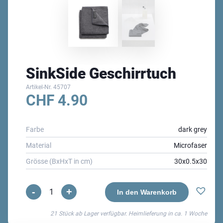
SinkSide Geschirrtuch
Artikel-Nr.
45707
CHF
4.90
Farbe
dark grey
Material
Microfaser
Grösse (BxHxT in cm)
30x0.5x30
-
+
SinkSide
In den Warenkorb
Geschirrtuch
21 Stück ab Lager verfügbar. Heimlieferung in ca.
1 Woche
Menge