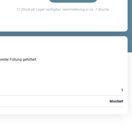
12 Stück ab Lager verfügbar. Heimlieferung in ca.
1 Woche
ster Füllung gefüttert.
1
Montiert