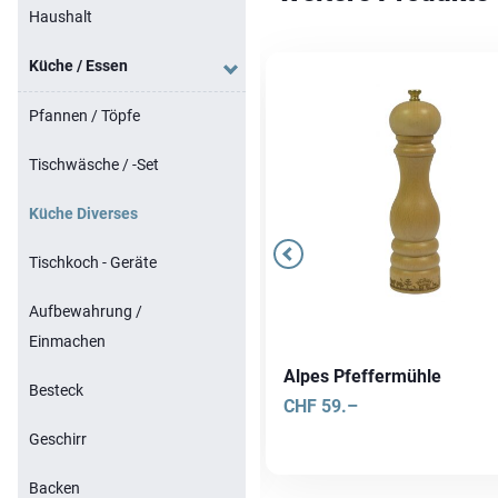
Haushalt
Küche / Essen
Pfannen / Töpfe
Tischwäsche / -Set
Küche Diverses
Tischkoch - Geräte
Aufbewahrung /
Einmachen
tchencraft Mörser
Alpes Pfeffermühle
Besteck
F
29.90
CHF
59.–
Geschirr
Backen