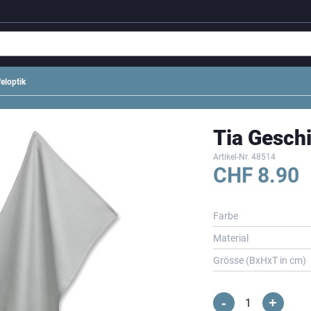
eloptik
Tia Geschi
Artikel-Nr.
48514
CHF
8.90
Farbe
Material
Grösse (BxHxT in cm)
-
+
Tia