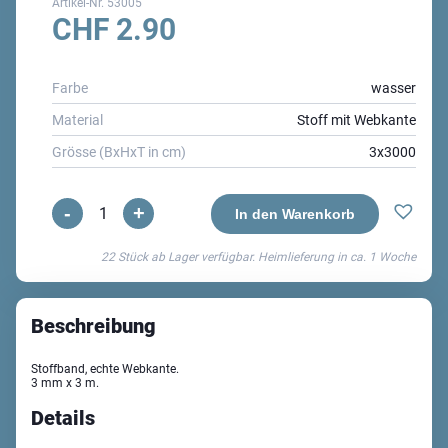
Artikel-Nr.
53005
CHF
2.90
Farbe
wasser
Material
Stoff mit Webkante
Grösse (BxHxT in cm)
3x3000
-
+
Basic
In den Warenkorb
Taftband
22 Stück ab Lager verfügbar. Heimlieferung in ca.
1 Woche
Menge
Beschreibung
Stoffband, echte Webkante.
3 mm x 3 m.
Details