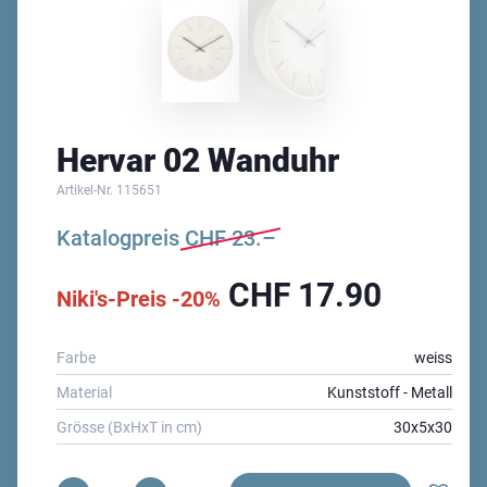
Hervar 02 Wanduhr
Artikel-Nr.
115651
Katalogpreis
CHF
23.–
CHF
17.90
Niki's-Preis -20%
Farbe
weiss
Material
Kunststoff - Metall
Grösse (BxHxT in cm)
30x5x30