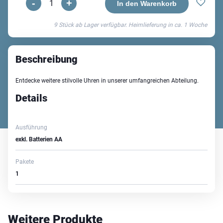
-
+
Hervar
In den Warenkorb
02
9 Stück ab Lager verfügbar. Heimlieferung in ca.
1 Woche
Wanduhr
Menge
Beschreibung
Entdecke weitere stilvolle Uhren in unserer umfangreichen Abteilung.
Details
Ausführung
exkl. Batterien AA
Pakete
1
Weitere Produkte