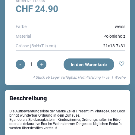
Artikel-Nr.
113336
CHF
24.90
Farbe
weiss
Material
Poloniaholz
Grösse (BxHxT in cm)
21x18.7x31
-
+
Vintage
In den Warenkorb
Allzweckkiste
4 Stück ab Lager verfügbar. Heimlieferung in ca.
1 Woche
Menge
Beschreibung
Die Aufbewahrungskiste der Marke Zeller Present im Vintage-Used Look
bringt wunderbar Ordnung in dein Zuhause.
Egal ob als Spielzeugkiste im Kinderzimmer, Ordnungshalter im Büro
oder als dekorative Box im Wohnzimmer, Dinge des täglichen Bedarfs
werden übersichtlich verstaut.