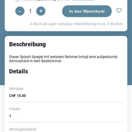
-
+
Splash
In den Warenkorb
Spiegel
4 Stück ab Lager verfügbar. Heimlieferung in ca.
2 Wochen
Menge
Beschreibung
Dieser Splash Spiegel mit weissem Rahmen bringt eine aufgeräumte
Atmosphäre in dein Badezimmer.
Details
Montage
CHF
15.00
Pakete
1
Montagezustand