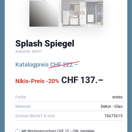
Splash Spiegel
Artikel-Nr.
48947
Katalogpreis
CHF
222.–
CHF
137.–
Nikis-Preis -20%
Farbe
weiss
Material
Dekor - Glas
Grösse (BxHxT in cm)
76x75x15
Mit Montagezuschlag
CHF 15.–
/Stk. bestellen