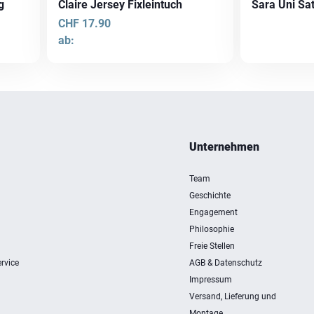
g
Claire Jersey Fixleintuch
Sara Uni Sa
CHF
17.90
ab:
Dieses
Produkt
weist
mehrere
Varianten
Unternehmen
auf.
Die
Team
Optionen
Geschichte
können
Engagement
auf
Philosophie
der
Freie Stellen
Produktseite
rvice
AGB & Datenschutz
gewählt
Impressum
werden
Versand, Lieferung und
Montage