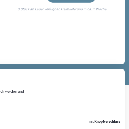
3 Stück ab Lager verfügbar. Heimlieferung in ca.
1 Woche
och weicher und
mit Knopfverschluss