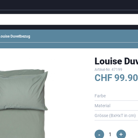
Louise Duvetbezug
Louise Du
Artikel-Nr.
47199
CHF
99.90
Farbe
Material
Grösse (BxHxT in cm)
-
+
Louise