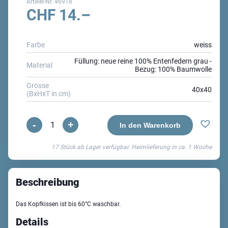
Artikel-Nr.
46918
CHF
14.–
Farbe
weiss
Füllung: neue reine 100% Entenfedern grau -
Material
Bezug: 100% Baumwolle
Grösse
40x40
(BxHxT in cm)
-
+
Renata
In den Warenkorb
Sofakissen
17 Stück ab Lager verfügbar. Heimlieferung in ca.
1 Woche
Menge
Beschreibung
Das Kopfkissen ist bis 60°C waschbar.
Details