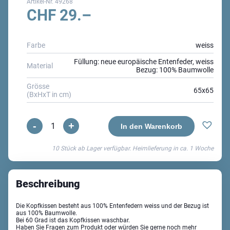
Artikel-Nr.
49268
CHF
29.–
Farbe
weiss
Füllung: neue europäische Entenfeder, weiss
Material
Bezug: 100% Baumwolle
Grösse
65x65
(BxHxT in cm)
-
+
Ronja
In den Warenkorb
Kopfkissen
10 Stück ab Lager verfügbar. Heimlieferung in ca.
1 Woche
Menge
Beschreibung
Die Kopfkissen besteht aus 100% Entenfedern weiss und der Bezug ist
aus 100% Baumwolle.
Bei 60 Grad ist das Kopfkissen waschbar.
Haben Sie Fragen zum Produkt oder würden Sie gerne noch mehr