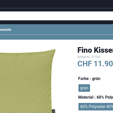
senhülle
Fino Kisse
Artikel-Nr.
47783
CHF
11.90
Farbe
: grün
grün
Material
: 60% Pol
60% Polyester 40