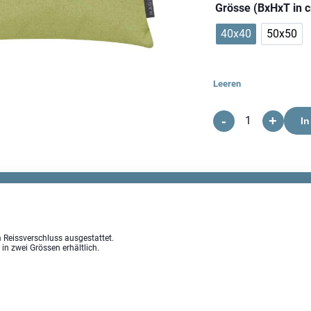
Grösse (BxHxT in 
40x40
50x50
Leeren
-
+
Fino
In
Kissenhülle
Menge
m Reissverschluss ausgestattet.
 in zwei Grössen erhältlich.