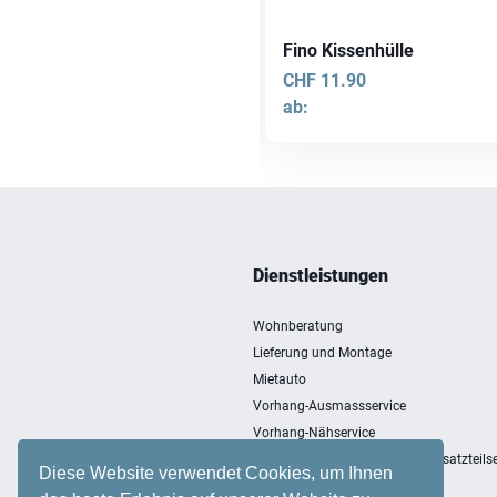
no Kissenhülle
Fino Kissenhülle
F
11.90
CHF
11.90
:
ab:
es
Dieses
ukt
Produkt
weist
ere
mehrere
anten
Varianten
Dienstleistungen
auf.
Die
Wohnberatung
onen
Optionen
Lieferung und Montage
en
können
Mietauto
auf
Vorhang-Ausmassservice
der
Vorhang-Nähservice
ktseite
Produktseite
Entsorgung, Einlagerung und Ersatzteilse
hlt
gewählt
Diese Website verwendet Cookies, um Ihnen