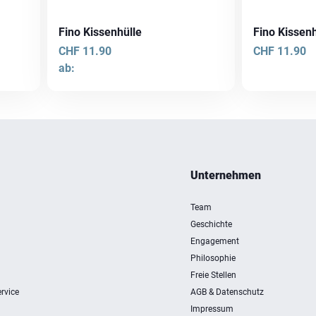
Fino Kissenhülle
Fino Kissenh
CHF
11.90
CHF
11.90
ab:
Dieses
Dieses
Produkt
Produkt
weist
weist
mehrere
mehrere
Varianten
Varianten
auf.
Unternehmen
auf.
Die
Die
Optionen
Team
Optionen
können
Geschichte
können
auf
Engagement
auf
der
Philosophie
der
Produktseite
Freie Stellen
Produktseite
gewählt
rvice
AGB & Datenschutz
gewählt
werden
Impressum