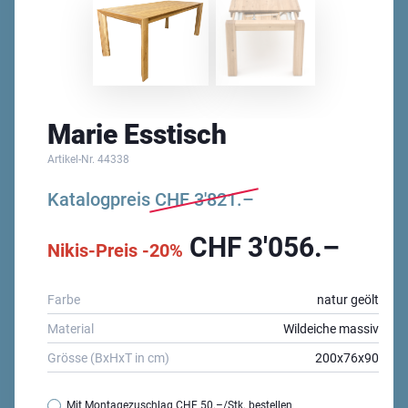
Marie Esstisch
Artikel-Nr.
44338
Katalogpreis
CHF
3'821.–
CHF
3'056.–
Nikis-Preis -20%
Farbe
natur geölt
Material
Wildeiche massiv
Grösse (BxHxT in cm)
200x76x90
Mit Montagezuschlag
CHF 50.–
/Stk. bestellen