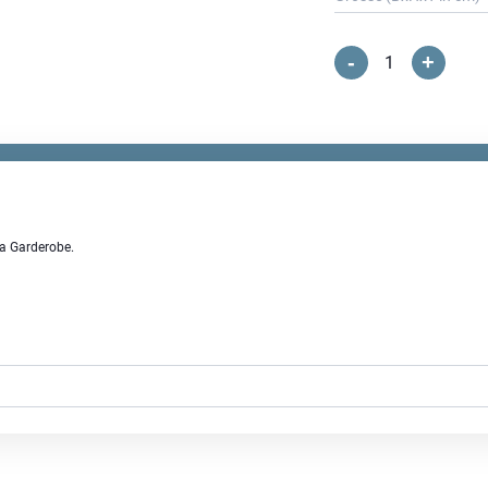
-
+
Telde
&
Lomena
Sitzkissen
Menge
a Garderobe.