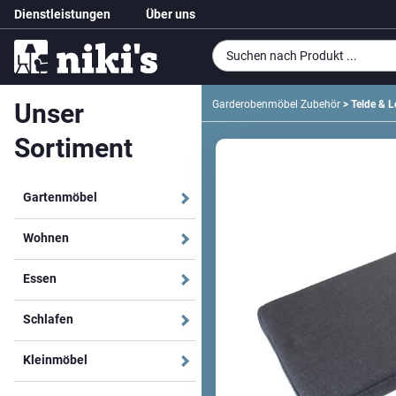
Dienstleistungen
Über uns
Unser
Garderobenmöbel Zubehör
> Telde & L
Sortiment
Gartenmöbel
Wohnen
Essen
Schlafen
Kleinmöbel