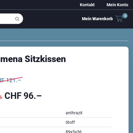
Kontakt
Mein Konto
0
Mein Warenkorb
omena Sitzkissen
HF
121.–
CHF
96.–
%
anthrazit
Stoff
89x5x36