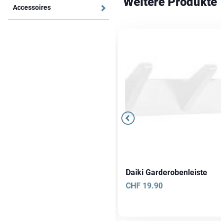
Weitere Produkte
Accessoires
ssabon Schuhbank
Daiki Garderobenleiste
talogpreis
CHF
240.–
CHF
19.90
kis-Preis -20%
CHF
192.–