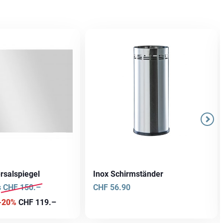
rsalspiegel
Inox Schirmständer
s
CHF
150.–
CHF
56.90
 -20%
CHF
119.–