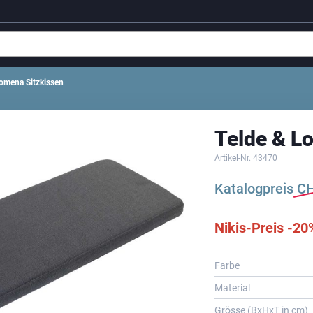
omena Sitzkissen
Telde & L
Artikel-Nr.
43470
Katalogpreis
C
Nikis-Preis -20
Farbe
Material
Grösse (BxHxT in cm)