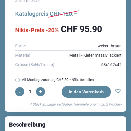
Artikel-Nr.
39480
Katalogpreis
CHF
120.–
CHF
95.90
Nikis-Preis -20%
Farbe
weiss - braun
Material
Metall - Kiefer massiv lackiert
Grösse (BxHxT in cm)
53x162x42
Mit Montagezuschlag
CHF 20.–
/Stk. bestellen
-
+
Walter
In den Warenkorb
Standgarderobe
4 Stück ab Lager verfügbar. Heimlieferung in ca.
2 Wochen
Menge
Beschreibung