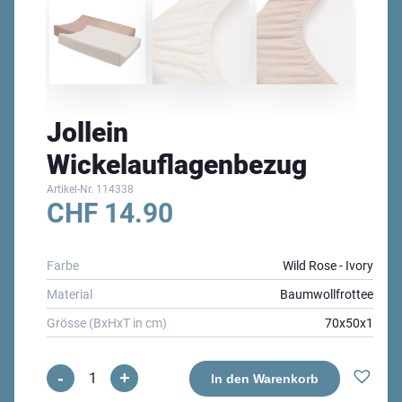
Jollein
Wickelauflagenbezug
Artikel-Nr.
114338
CHF
14.90
Farbe
Wild Rose - Ivory
Material
Baumwollfrottee
Grösse (BxHxT in cm)
70x50x1
-
+
Jollein
In den Warenkorb
Wickelauflagenbezug