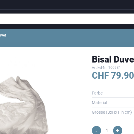
uvet
Bisal Duve
Artikel-Nr.
100931
CHF
79.90
Farbe
Material
Grösse (BxHxT in cm)
-
+
Bisal