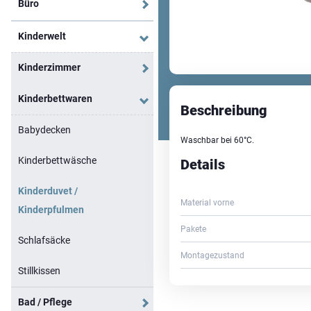
Büro
Kinderwelt
Kinderzimmer
Kinderbettwaren
Beschreibung
Babydecken
Waschbar bei 60°C.
Kinderbettwäsche
Details
Kinderduvet /
Material vorne
Kinderpfulmen
Pakete
Schlafsäcke
Montagezustand
Stillkissen
Bad / Pflege