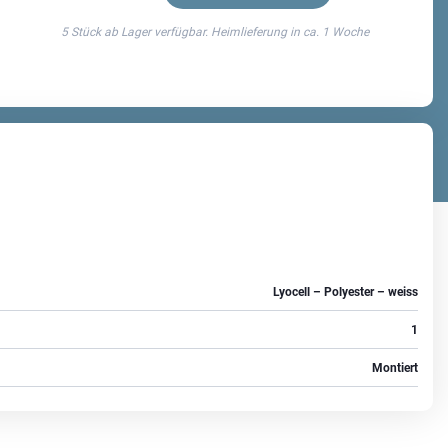
5 Stück ab Lager verfügbar. Heimlieferung in ca.
1 Woche
Lyocell – Polyester – weiss
1
Montiert