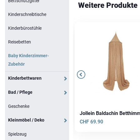
Bettschutzgitter
Weitere Produkte
Kinderschreibtische
Kinderbürostühle
Reisebetten
Baby Kinderzimmer-
Zubehör
Kinderbettwaren
Bad / Pflege
Geschenke
lius Zöllner Nestchen
Jollein Baldachin Betthim
Kleinmöbel / Deko
F
39.90
CHF
69.90
Spielzeug