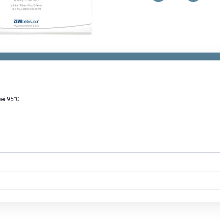
Baby-
Flanell
Menge
bei 95°C