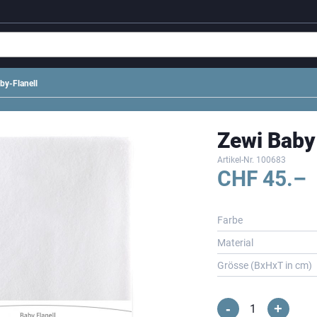
by-Flanell
Zewi Baby
Artikel-Nr.
100683
CHF
45.–
Farbe
Material
Grösse (BxHxT in cm)
-
+
Zewi