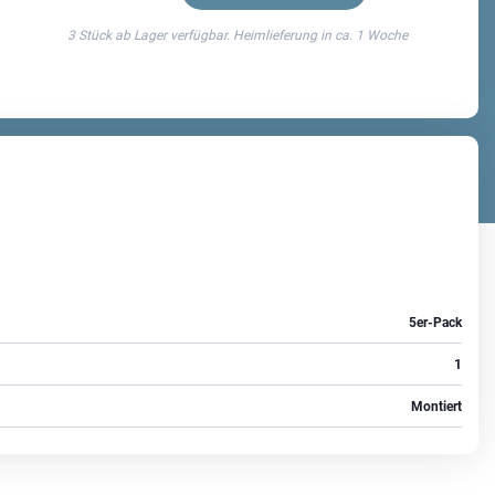
3 Stück ab Lager verfügbar. Heimlieferung in ca.
1 Woche
5er-Pack
1
Montiert