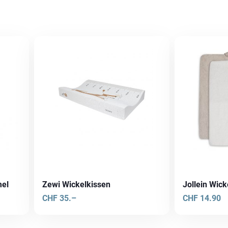
mel
Zewi Wickelkissen
Jollein Wic
CHF
35.–
CHF
14.90