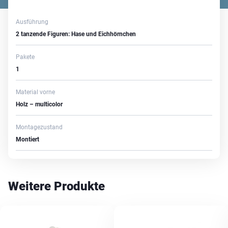
Ausführung
2 tanzende Figuren: Hase und Eichhörnchen
Pakete
1
Material vorne
Holz – multicolor
Montagezustand
Montiert
Weitere Produkte