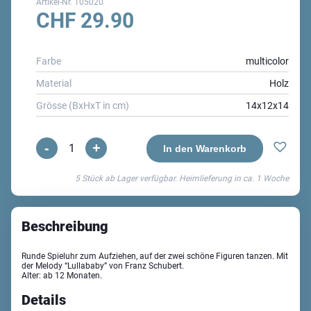
Artikel-Nr.
105020
CHF
29.90
Farbe
multicolor
Material
Holz
Grösse (BxHxT in cm)
14x12x14
-
+
Friends
In den Warenkorb
Melody
5 Stück ab Lager verfügbar. Heimlieferung in ca.
1 Woche
Musikdose
Menge
Beschreibung
Runde Spieluhr zum Aufziehen, auf der zwei schöne Figuren tanzen. Mit
der Melody “Lullababy” von Franz Schubert.
Alter: ab 12 Monaten.
Details