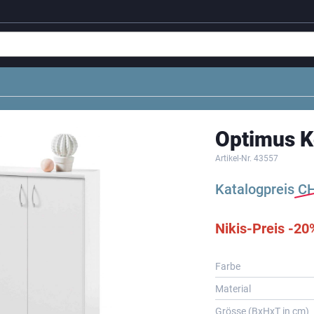
Optimus 
Artikel-Nr.
43557
Katalogpreis
C
Nikis-Preis -20
Farbe
Material
Grösse (BxHxT in cm)