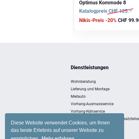
kland Kommode
Optimus Kommode 8
talogpreis
CHF
567.–
Katalogpreis
CHF
125.–
kis-Preis -20%
CHF
453.–
Nikis-Preis -20%
CHF
99.9
Dienstleistungen
Wohnberatung
Lieferung und Montage
Mietauto
Vorhang-Ausmassservice
Vorhang-Nähservice
Entsorgung, Einlagerung und Ersatzteilse
Diese Website verwendet Cookies, um Ihnen
das beste Erlebnis auf unserer Website zu
ermöglichen.
Mehr erfahren