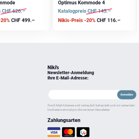
ommode
Optimus Kommode 4
s
CHF
626.–
Katalogpreis
CHF
145.–
 -20%
CHF
499.–
Nikis-Preis -20%
CHF
116.–
Niki's
Newsletter-Anmeldung
Ihre E-Mail-Adresse:
Ihre E-Mail-Adresse wird vertraulich behandelt und wir versenden
höchstens einmal pro Monat einen Newsletter.
Zahlungsarten