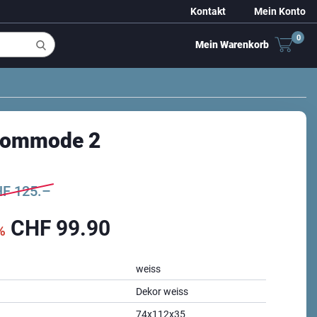
Kontakt
Mein Konto
0
Mein Warenkorb
Kommode 2
HF
125.–
CHF
99.90
%
weiss
Dekor weiss
74x112x35