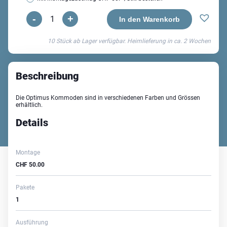
-
+
Optimus
In den Warenkorb
Kommode
10 Stück ab Lager verfügbar. Heimlieferung in ca.
2 Wochen
8
Menge
Beschreibung
Die Optimus Kommoden sind in verschiedenen Farben und Grössen
erhältlich.
Details
Montage
CHF
50.00
Pakete
1
Ausführung