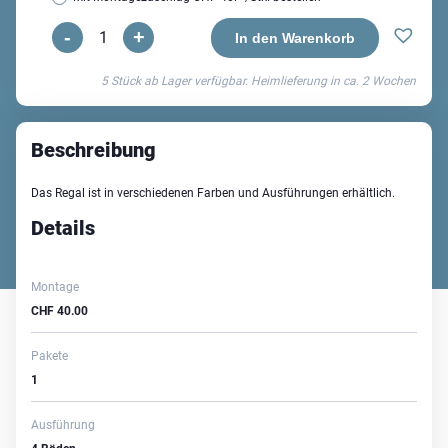
-
+
Wally
In den Warenkorb
Regal
5 Stück ab Lager verfügbar. Heimlieferung in ca.
2 Wochen
Menge
Beschreibung
Das Regal ist in verschiedenen Farben und Ausführungen erhältlich.
Details
Montage
CHF
40.00
Pakete
1
Ausführung