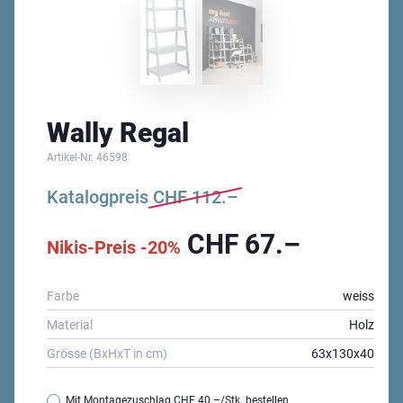
Wally Regal
Artikel-Nr.
46598
Katalogpreis
CHF
112.–
CHF
67.–
Nikis-Preis -20%
Farbe
weiss
Material
Holz
Grösse (BxHxT in cm)
63x130x40
Mit Montagezuschlag
CHF 40.–
/Stk. bestellen