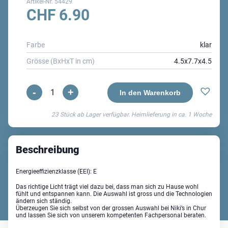
Artikel-Nr.
54429
CHF
6.90
Farbe
klar
Grösse (BxHxT in cm)
4.5x7.7x4.5
-
+
LED
In den Warenkorb
E14
23 Stück ab Lager verfügbar. Heimlieferung in ca.
1 Woche
Leuchtmittel
Menge
Beschreibung
Energieeffizienzklasse (EEI): E
Das richtige Licht trägt viel dazu bei, dass man sich zu Hause wohl
fühlt und entspannen kann. Die Auswahl ist gross und die Technologien
ändern sich ständig.
Überzeugen Sie sich selbst von der grossen Auswahl bei Niki’s in Chur
und lassen Sie sich von unserem kompetenten Fachpersonal beraten.