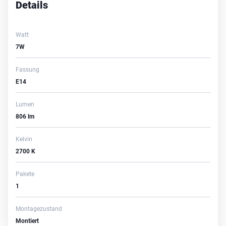
Details
Watt
7W
Fassung
E14
Lumen
806 lm
Kelvin
2700 K
Pakete
1
Montagezustand
Montiert