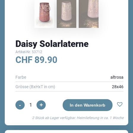
Daisy Solarlaterne
Artikel-Nr.
53712
CHF
89.90
Farbe
altrosa
Grösse (BxHxT in cm)
28x46
-
+
Daisy
In den Warenkorb
Solarlaterne
2 Stück ab Lager verfügbar. Heimlieferung in ca.
1 Woche
Menge