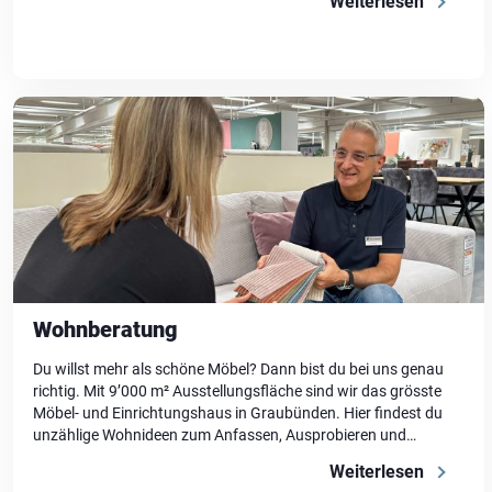
Weiterlesen
Familienmomente, Feierabende und alles dazwischen. Vom
Kinderlachen im Wohnzimmer bis zum […]
Wohnberatung
Du willst mehr als schöne Möbel? Dann bist du bei uns genau
richtig. Mit 9’000 m² Ausstellungsfläche sind wir das grösste
Möbel- und Einrichtungshaus in Graubünden. Hier findest du
unzählige Wohnideen zum Anfassen, Ausprobieren und
Inspirieren lassen. Von modernen Wohnwelten bis zu
Weiterlesen
zeitlosen Klassikern – hier bekommst du nicht nur Auswahl,