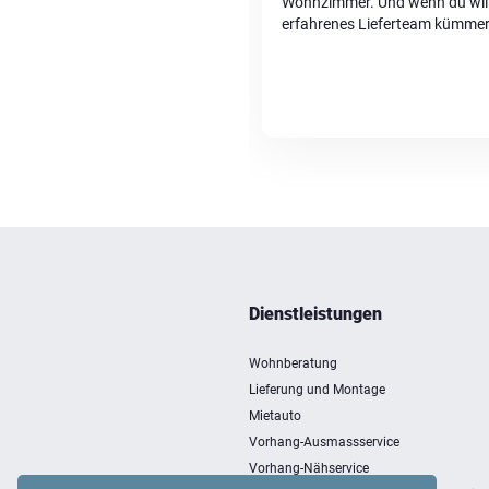
Wohnzimmer. Und wenn du willst
erfahrenes Lieferteam kümmert
loswohnen kannst. Schnell, fa
Dienstleistungen
Wohnberatung
Lieferung und Montage
Mietauto
Vorhang-Ausmassservice
Vorhang-Nähservice