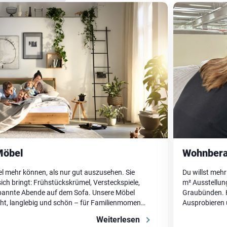
Möbel
Wohnbera
 mehr können, als nur gut auszusehen. Sie
Du willst mehr
sich bringt: Frühstückskrümel, Versteckspiele,
m² Ausstellun
spannte Abende auf dem Sofa. Unsere Möbel
Graubünden. H
acht, langlebig und schön – für Familienmomente,
Ausprobieren 
chen. Vom Kinderlachen im Wohnzimmer bis
zeitlosen Kla
Weiterlesen
Einblick. Und [