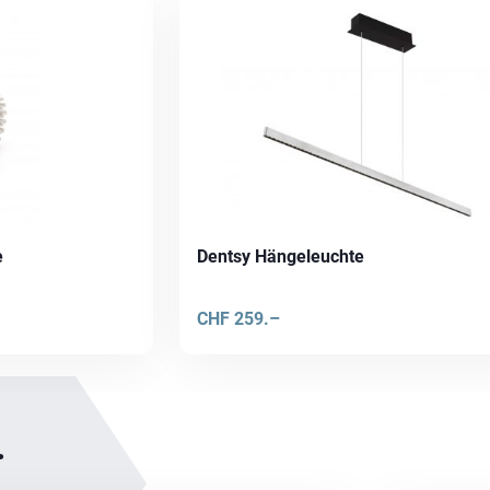
e
Dentsy Hängeleuchte
CHF
259.–
.