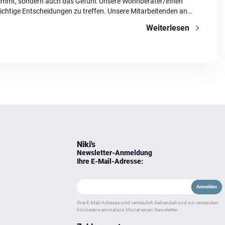
timmt, sondern auch das Gefühl: Unsere Wohnberater/innen
e richtige Entscheidungen zu treffen. Unsere Mitarbeitenden an
ntworten Fragen und sorgen für einen angenehmen Abschluss
Weiterlesen
s. […]
Niki's
Newsletter-Anmeldung
Ihre E-Mail-Adresse:
Ihre E-Mail-Adresse wird vertraulich behandelt und wir versenden
höchstens einmal pro Monat einen Newsletter.