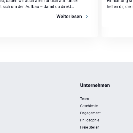
, bauen wir auch alles für dich auf. Unser
Einrichtung s
 sich um den Aufbau – damit du direkt
helfen dir, di
chgerecht und […]
der Kasse bea
Weiterlesen
deines Einkauf
Unternehmen
Team
Geschichte
Engagement
Philosophie
Freie Stellen