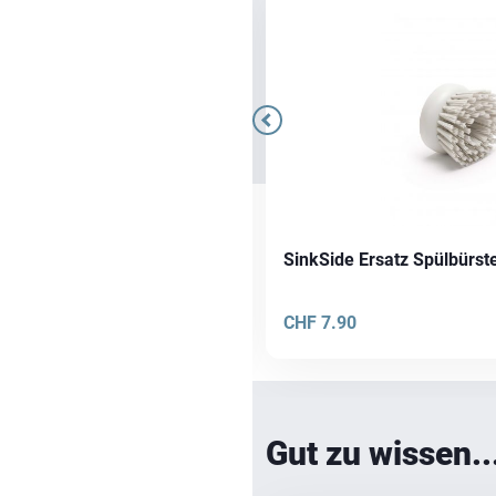
h Waffeloptik
SinkSide Ersatz Spülbürst
CHF
7.90
Gut zu wissen..