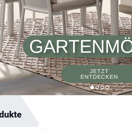
GARTENMÖ
JETZT
ENTDECKEN
odukte