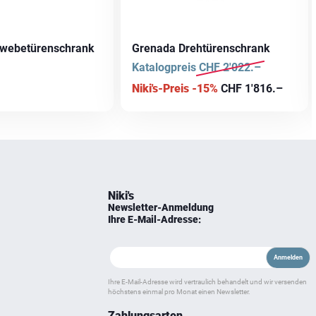
hwebetürenschrank
Grenada Drehtürenschrank
Katalogpreis
CHF
2'022.–
Niki's-Preis -15%
CHF
1'816.–
Niki's
Newsletter-Anmeldung
Ihre E-Mail-Adresse:
Ihre E-Mail-Adresse wird vertraulich behandelt und wir versenden
höchstens einmal pro Monat einen Newsletter.
Zahlungsarten