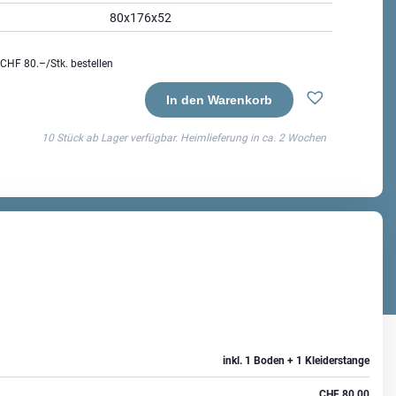
80x176x52
CHF 80.–
/Stk. bestellen
In den Warenkorb
nk
10 Stück ab Lager verfügbar. Heimlieferung in ca.
2 Wochen
inkl. 1 Boden + 1 Kleiderstange
CHF
80.00