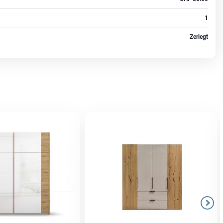
1
Zerlegt