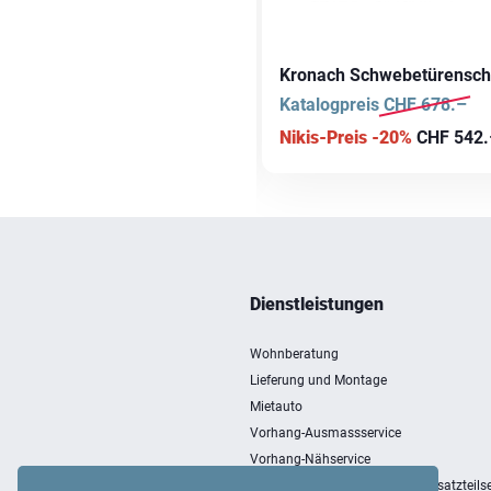
ntido Schwebetürenschrank
Kronach Schwebetürensch
talogpreis
CHF
1'480.–
Katalogpreis
CHF
678.–
kis-Preis -20%
CHF
1'184.–
Nikis-Preis -20%
CHF
542.
Dienstleistungen
Wohnberatung
Lieferung und Montage
Mietauto
Vorhang-Ausmassservice
Vorhang-Nähservice
Entsorgung, Einlagerung und Ersatzteilse