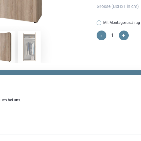
Grösse (BxHxT in cm)
Mit Montagezuschlag
-
+
Base
Drehtürenschra
Menge
uch bei uns.