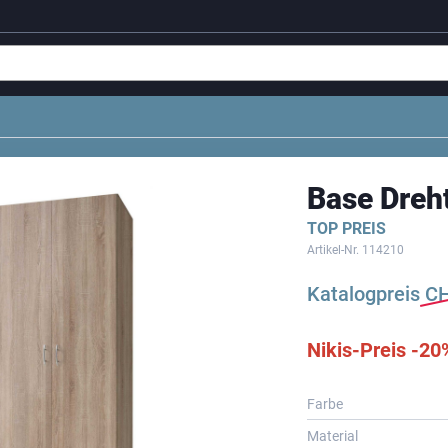
Base Dreh
TOP PREIS
Artikel-Nr.
114210
Katalogpreis
C
Nikis-Preis -20
Farbe
Material