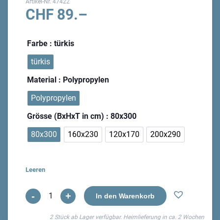
Artikel-Nr.
47422
CHF
89.–
Farbe
: türkis
türkis
Material
: Polypropylen
Polypropylen
Grösse (BxHxT in cm)
: 80x300
80x300
160x230
120x170
200x290
Leeren
-
+
Hawaii
In den Warenkorb
Maschinenteppich
2 Stück ab Lager verfügbar. Heimlieferung in ca.
2 Wochen
Menge