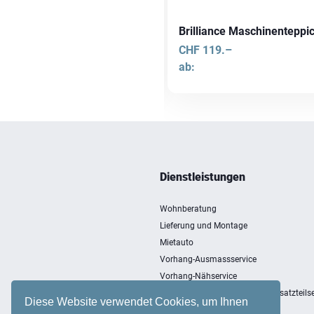
unge Maschinenteppich rund
Brilliance Maschinenteppi
F
119.–
CHF
119.–
ab:
Dieses
Produkt
weist
mehrere
Varianten
Dienstleistungen
auf.
Die
Wohnberatung
Optionen
Lieferung und Montage
können
Mietauto
auf
Vorhang-Ausmassservice
der
Vorhang-Nähservice
Produktseite
Entsorgung, Einlagerung und Ersatzteilse
gewählt
Diese Website verwendet Cookies, um Ihnen