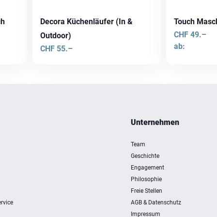
ch
Decora Küchenläufer (In &
Touch Masc
CHF
49.–
Outdoor)
ab:
CHF
55.–
Dieses
Produkt
weist
mehrere
Varianten
Unternehmen
auf.
Die
Team
Optionen
Geschichte
können
Engagement
auf
Philosophie
der
Freie Stellen
Produktseite
rvice
AGB & Datenschutz
gewählt
Impressum