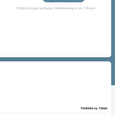
ich
3 Stück ab Lager verfügbar. Heimlieferung in ca.
1 Woche
Florhöhe ca. 10mm