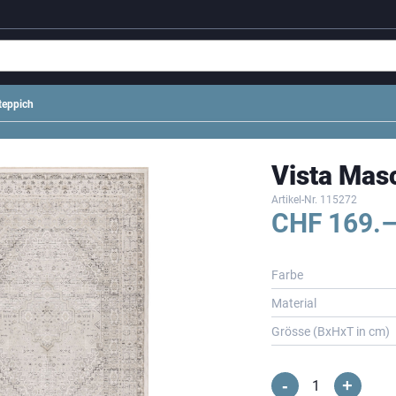
teppich
Vista Mas
Artikel-Nr.
115272
CHF
169.
Farbe
Material
Grösse (BxHxT in cm)
-
+
Vista