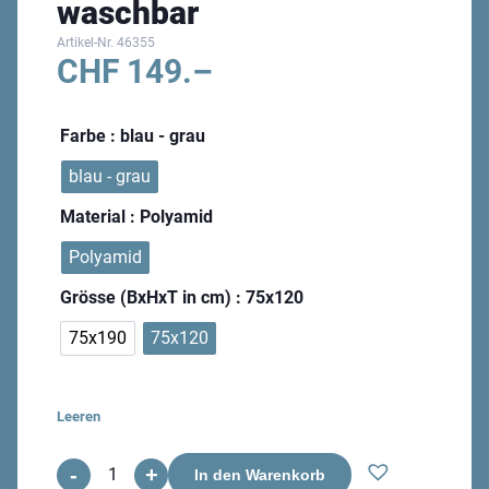
waschbar
Artikel-Nr.
46355
CHF
149.–
Farbe
: blau - grau
blau - grau
Material
: Polyamid
Polyamid
Grösse (BxHxT in cm)
: 75x120
75x190
75x120
Leeren
-
+
Da
In den Warenkorb