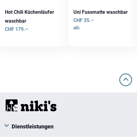
Hot Chili Küchenläufer
Uni Fussmatte waschbar
CHF
35.–
waschbar
ab:
CHF
179.–
Dieses
Produkt
weist
mehrere
Varianten
auf.
Die
Optionen
können
auf
der
Produktseite
Dienstleistungen
gewählt
werden