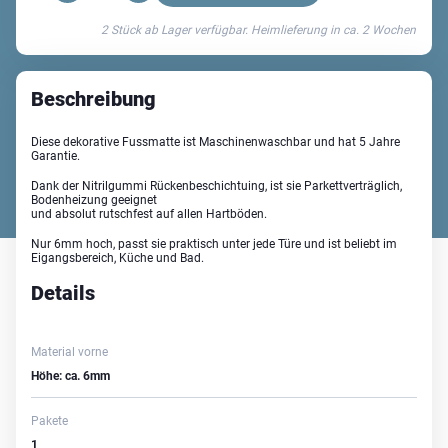
Capo
2 Stück ab Lager verfügbar. Heimlieferung in ca.
2 Wochen
Fussmatte
waschbar
Menge
Beschreibung
Diese dekorative Fussmatte ist Maschinenwaschbar und hat 5 Jahre
Garantie.
Dank der Nitrilgummi Rückenbeschichtuing, ist sie Parkettverträglich,
Bodenheizung geeignet
und absolut rutschfest auf allen Hartböden.
Nur 6mm hoch, passt sie praktisch unter jede Türe und ist beliebt im
Eigangsbereich, Küche und Bad.
Details
Material vorne
Höhe: ca. 6mm
Pakete
1