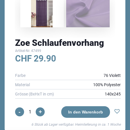
Zoe Schlaufenvorhang
Artikel-Nr.
47499
CHF
29.90
Farbe
76 Violett
Material
100% Polyester
Grösse (BxHxT in cm)
140x245
-
+
Zoe
In den Warenkorb
Schlaufenvorhang
6 Stück ab Lager verfügbar. Heimlieferung in ca.
1 Woche
Menge